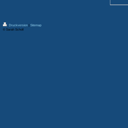
Druckversion
|
Sitemap
© Sarah Scholl