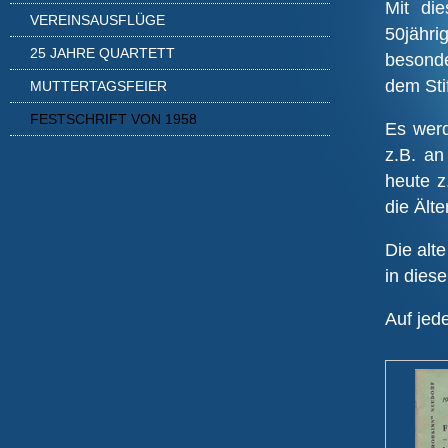
Mit di
VEREINSAUSFLÜGE
50jähri
25 JAHRE QUARTETT
besonde
dem Stif
MUTTERTAGSFEIER
FESTSCHRIFT VON 1958
Es werd
z.B. an
heute z
die Ält
Die alt
in diese
Auf jed