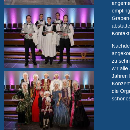
angemel
empfing
Graben-
abstatt
Kontakt
Nachdem
angekom
zu schn
wir all
Jahren 
Konzert
die Org
schöne
Be