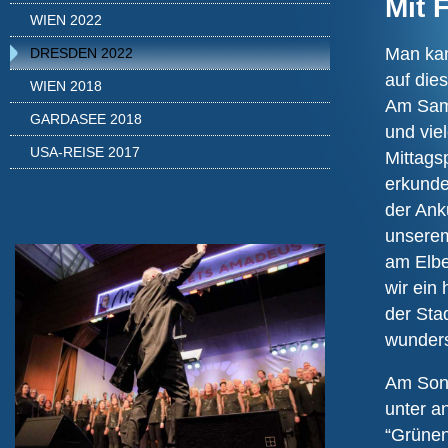
Mit 
WIEN 2022
Man kan
DRESDEN 2022
auf die
WIEN 2018
Am Sams
GARDASEE 2018
und vie
USA-REISE 2017
Mittags
erkunde
der Ank
unserem
am Elbe
wir ein
der Sta
wunders
Am Sonn
unter a
“Grünen