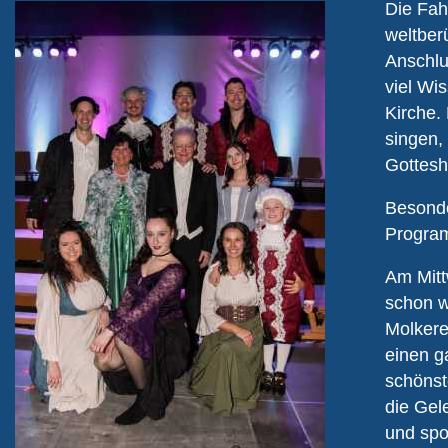
Die Fah
weltber
Anschlu
viel Wi
Kirche.
singen,
Gottesh
Besonde
Progra
Am Mitt
schon w
Molkere
einen g
schönste
die Gel
und spo