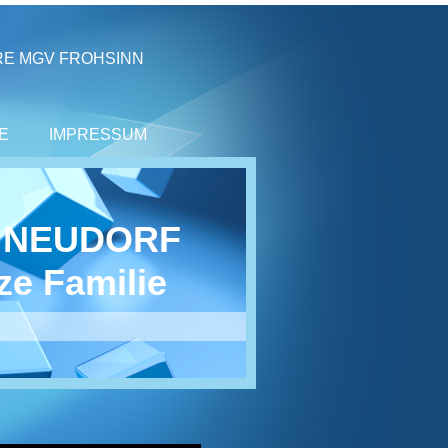
RE MGV FROHSINN
E
IMPRESSUM
8 NEUDORF
ze Familie