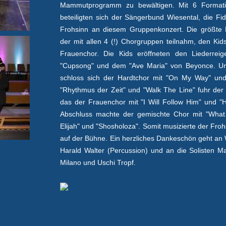
Mammutprogramm zu bewältigen. Mit 6 Format
beteiligten sich der Sängerbund Wiesental, die 
Frohsinn an diesem Gruppenkonzert. Die größte F
der mit allen 4 (!) Chorgruppen teilnahm, den Ki
Frauenchor. Die Kids eröffneten den Liederre
"Cupsong" und dem "Ave Maria" von Beyonce. Unt
schloss sich der Hardtchor mit "On My Way" und
"Rhythmus der Zeit" und "Walk The Line" fuhr de
das der Frauenchor mit "I Will Follow Him" und "
Abschluss machte der gemischte Chor mit "What
Elijah" und "Shosholoza". Somit musizierte der Fro
auf der Bühne. Ein herzliches Dankeschön geht an 
Harald Walter (Percussion) und an die Solisten M
Milano und Uschi Tropf.