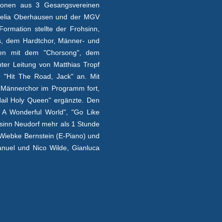
ionen aus 3 Gesangsvereinen
Fidelia Oberhausen und der MGV
ormation stellte der Frohsinn,
ds, dem Hardtchor, Männer- und
igen mit dem "Chorsong", dem
er Leitung von Matthias Tropf
 "Hit The Road, Jack" an. Mit
r Männerchor im Programm fort,
Hail Holy Queen" ergänzte. Den
 A Wonderful World", "Go Like
hsinn Neudorf mehr als 1 Stunde
Wiebke Bernstein (E-Piano) und
anuel und Nico Wilde, Gianluca