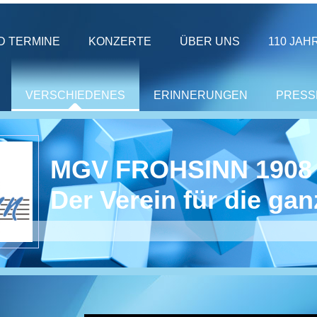
D TERMINE
KONZERTE
ÜBER UNS
110 JAH
VERSCHIEDENES
ERINNERUNGEN
PRESS
MGV FROHSINN 190
Der Verein für die gan