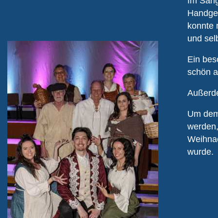
Im Säng
Handgef
konnte 
und sel
Ein bes
schön a
Außerde
Um dem 
werden,
Weihnac
wurde.