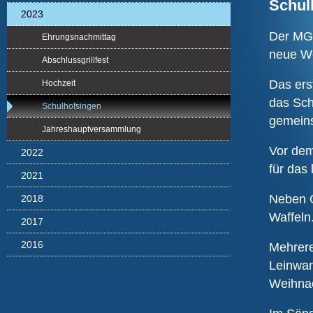
Schul
2023
Der MGV
Ehrungsnachmittag
neue W
Abschlussgrillfest
Das erst
Hochzeit
das Sch
Schulhofsingen
gemeins
Jahreshauptversammlung
Vor dem
2022
für das
2021
Neben G
2018
Waffeln
2017
2016
Mehrere
Leinwan
Weihnac